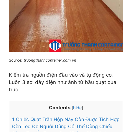
Source:
truongthanhcontainer.com.vn
Kiểm tra nguồn điện đầu vào và tụ động cơ.
Luồn 3 sợi dây điện như ảnh từ bầu quạt qua
trục.
Contents
[
hide
]
1
Chiếc Quạt Trần Hộp Này Còn Được Tích Hợp
Đèn Led Để Người Dùng Có Thể Dùng Chiếu