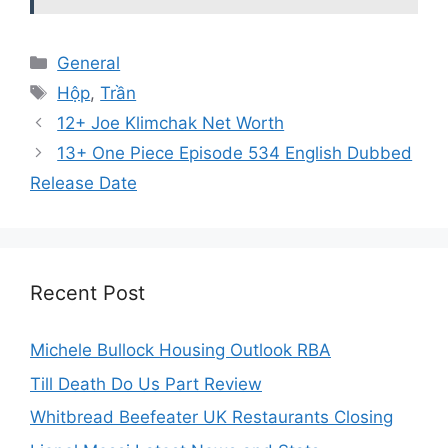
Categories
General
Tags
Hộp
,
Trần
12+ Joe Klimchak Net Worth
13+ One Piece Episode 534 English Dubbed
Release Date
Recent Post
Michele Bullock Housing Outlook RBA
Till Death Do Us Part Review
Whitbread Beefeater UK Restaurants Closing