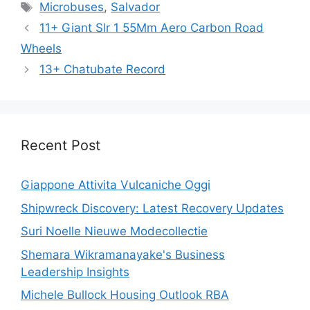
Tags
Microbuses
,
Salvador
11+ Giant Slr 1 55Mm Aero Carbon Road
Wheels
13+ Chatubate Record
Recent Post
Giappone Attivita Vulcaniche Oggi
Shipwreck Discovery: Latest Recovery Updates
Suri Noelle Nieuwe Modecollectie
Shemara Wikramanayake's Business
Leadership Insights
Michele Bullock Housing Outlook RBA