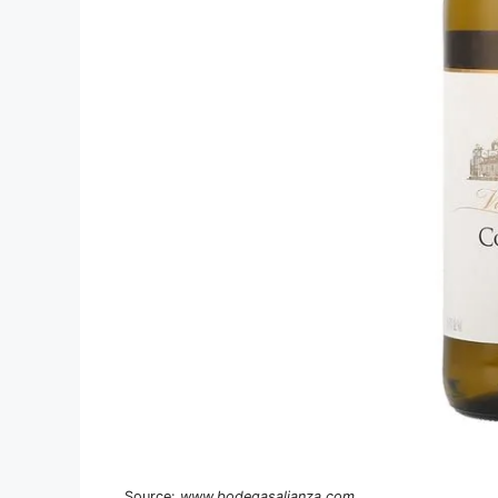
Source:
www.bodegasalianza.com